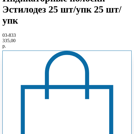
Эстилодез 25 шт/упк 25 шт/
упк
03-833
335,00
р.