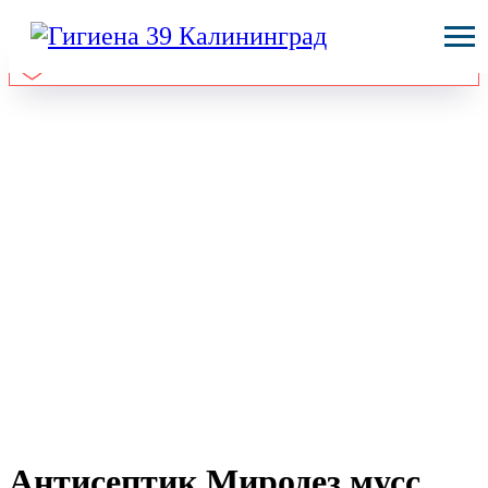
Антисептик Миродез мусс